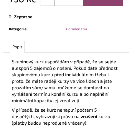
Měrná
cena:
Zeptat se
Kategorie
:
Poradenství
Popis
S
kupinový kurz uspořádám v případě, že se sejde
alespoň 5 zájemců
o nošení
. Pokud dáte přednost
skupinovému kurzu před individuální
m
třeba i
proto, že máte raději kurzy ve více lidech
a jste
prozatím
s
ám/sama
, můžeme se domluvit na
vyhlášení termínu konání kurzu a po naplnění
minimální kapacity jej zrealizuji.
V případě, že se kurz nenaplní počtem 5
dospělých
, vyhrazuji si právo na
zrušení
kurzu
(platby budou neprodleně vráceny).