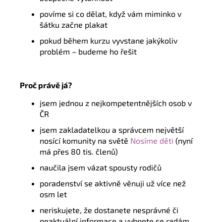
povíme si
co dělat, když vám miminko v
šátku
začne plakat
pokud během kurzu vyvstane jakýkoliv
problém – budeme ho řešit
Proč právě já?
jsem jednou z nejkompetentnějších osob v
ČR
jsem zakladatelkou a správcem největší
nosící komunity na světě
Nosíme děti
(nyní
má přes 80 tis. členů)
naučila jsem vázat
spousty
rodičů
poradenství se aktivně
věnuji
už více než
osm let
neriskujete
, že dostanete nesprávné
či
neaktuální
informace a vyhnete se radám