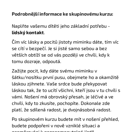
P
odrobnější informace ke skupinovému kurzu:
N
apl
ňte vašemu dítěti jeho
základní potře
bu -
l
idský kontakt
.
Č
ím víc lásky a pocitů jistoty
miminku
dá
t
e, tím
víc
se cítí
v bezpečí.
Je
si jisté sam
o
sebou a
bez
větších obtíží
se
od
vás
později
ve chvíli, kdy k
tomu dozraj
e
,
odpout
á
.
Zažijte pocit,
kdy dá
te
svému miminku v
šátku/nosítku první pusu, obejme
te
ho a okamžitě
láskou zjihne
te.
Vaše srdce bude překypovat
láskou tak, že to ucítí všichni
,
kteří jsou v tu chvíli s
vámi
.
Nošení má obrovský přesah,
je léčivé
a ve
chvíli, kdy to zkusíte, pochopíte. Dokonale zde
platí, že sdílená radost, je dvojnásobná radost.
Po skupinovém kurzu budete mít v nošení přehled,
budete podpořeni v nově vzniklé situaci a
nasměrováni k nezapomenutelné jízdě