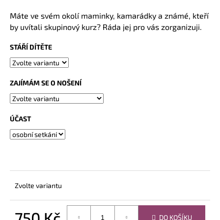
a
Máte ve svém okolí maminky, kamarádky a známé, kteří
j
by
uvítal
i
skupinový kurz? Ráda jej pro vás zorganizuji.
í
STÁŘÍ DÍTĚTE
t
?
ZAJÍMÁM SE O NOŠENÍ
HLEDAT
ÚČAST
Zvolte variantu
750 Kč
DO KOŠÍKU