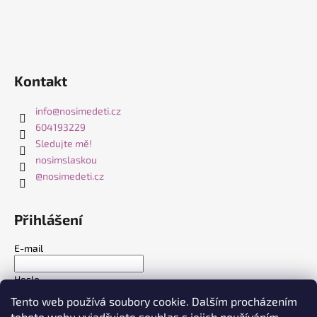
Kontakt
info
@
nosimedeti.cz
604193229
Sledujte mě!
nosimslaskou
@nosimedeti.cz
Přihlášení
E-mail
Heslo
Tento web používá soubory cookie. Dalším procházením
tohoto webu vyjadřujete souhlas s jejich používáním..