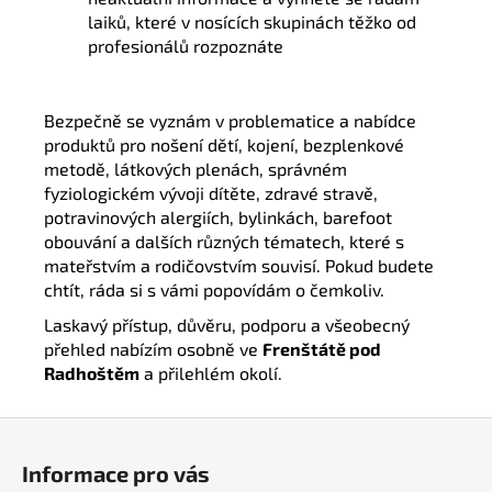
laiků, které v nosících skupinách těžko od
profesionálů rozpoznáte
Bezpečně se vyznám v problematice a nabídce
produktů pro nošení dětí, kojení, bezplenkové
metodě, látkových plenách, správném
fyziologickém vývoji dítěte, zdravé stravě,
potravinových alergiích, bylinkách, barefoot
obouvání a dalších různých tématech, které s
mateřstvím a rodičovstvím souvisí.
Pokud budete
chtít
, ráda si s vámi popovídám o čemkoliv
.
Laskavý přís
t
up, důvěru, podporu a všeobecný
přehled nabízím
osobně
ve
Frenštátě pod
Radhoštěm
a přilehlém okolí.
Z
á
Informace pro vás
p