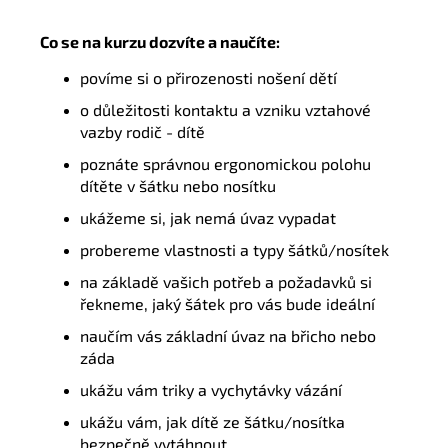
Co se na kurzu dozvíte a naučíte:
povíme si o přirozenosti
nošení dětí
o důležitosti kontaktu a vzniku vztahové
vazby
rodič
-
dítě
poznáte správnou ergonomickou polohu
dítěte v
š
átku nebo nosítku
ukážeme si, jak nemá úvaz vypadat
probereme vlastnosti
a typy
šátk
ů
/nosítek
na základě vašich potřeb
a požadavků
si
řekneme, jaký šátek pro vás bude ideální
naučím vás základní úvaz na břicho nebo
záda
ukážu vám triky a vychytávky vázání
ukážu vám,
jak dítě ze šátku/
nosítka
bezpečně vytáhnout