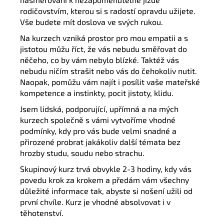
rodičovstvím, kterou si s radostí opravdu užijete.
Vše budete mít doslova ve svých rukou.
Na kurzech v
zniká prostor pro mou
empatii a
s
jistotou můžu říct
, že
vás nebudu směřovat do
něčeho, co by vám nebylo blízké.
Taktéž vás
n
ebudu
ničím st
r
ašit nebo vás do
čehokoliv
nutit.
Naopak, pomůžu vám
najít
i
posílit
vaše mateřské
kompetence a instinkty,
pocit jistoty, klidu.
Jsem lidská, podporující, upřímná a na mých
kurzech společně s vámi vytvoříme vhodné
podmínky, kdy pro vás bude velmi snadné a
přirozené probrat jakákoliv další témata bez
hrozby studu, soudu nebo strachu.
S
kupinový
kurz
trvá obvykle 2-3
hodiny,
kdy
vás
povedu krok za krokem
a
předám vám všechny
důležité informace tak, abyste
si nošení užili
od
první chvíle
.
Kurz
je vhodné
a
bsolvovat i v
těhotenství.